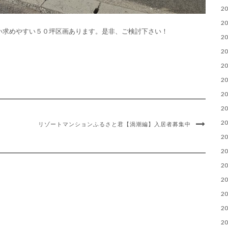
2
2
い求めやすい５０坪区画あります。是非、ご検討下さい！
2
2
2
2
2
2
2
リゾートマンションふるさと君【渦潮編】入居者募集中
2
2
2
2
2
2
2