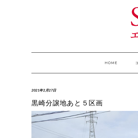
Skip
to
content
HOME
2021年2月27日
黒崎分譲地あと５区画