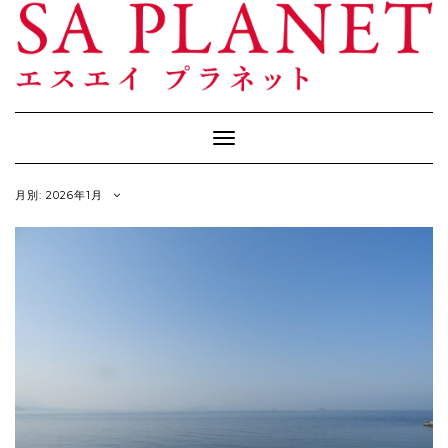
Skip
to
content
Toggle
Navigation
月別: 2026年1月